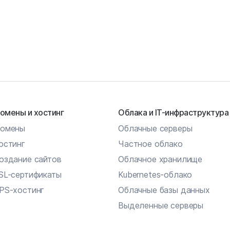
омены и хостинг
Облака и IT-инфраструктура
омены
Облачные серверы
остинг
Частное облако
оздание сайтов
Облачное хранилище
SL-сертификаты
Kubernetes-облако
PS-хостинг
Облачные базы данных
Выделенные серверы