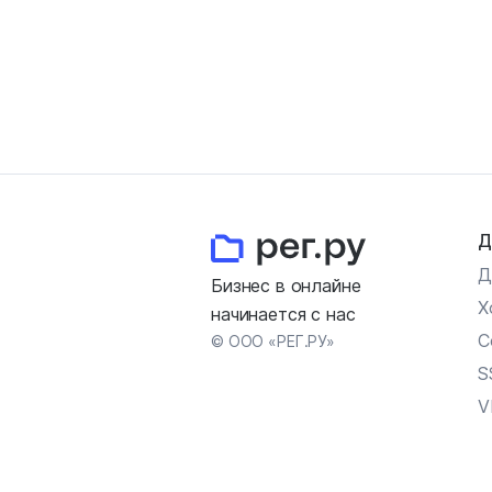
Д
Д
Бизнес в онлайне
Х
начинается с нас
С
© ООО «РЕГ.РУ»
S
V