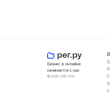
Д
Д
Бизнес в онлайне
Х
начинается с нас
С
© ООО «РЕГ.РУ»
S
V