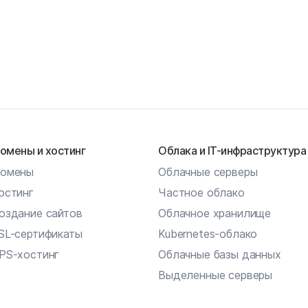
омены и хостинг
Облака и IT-инфраструктура
омены
Облачные серверы
остинг
Частное облако
оздание сайтов
Облачное хранилище
SL-сертификаты
Kubernetes-облако
PS-хостинг
Облачные базы данных
Выделенные серверы