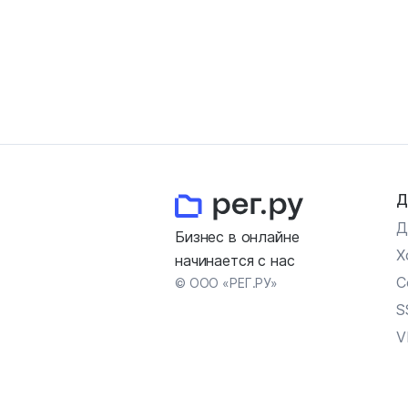
Д
Д
Бизнес в онлайне
Х
начинается с нас
С
© ООО «РЕГ.РУ»
S
V