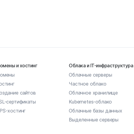
омены и хостинг
Облака и IT-инфраструктура
омены
Облачные серверы
остинг
Частное облако
оздание сайтов
Облачное хранилище
SL-сертификаты
Kubernetes-облако
PS-хостинг
Облачные базы данных
Выделенные серверы